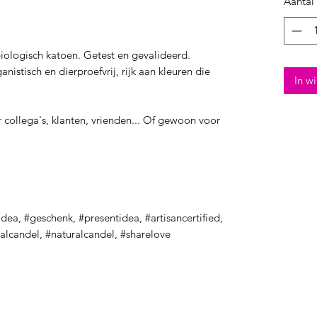
Aantal
biologisch katoen. Getest en gevalideerd.
anistisch en dierproefvrij, rijk aan kleuren die
In w
 collega's, klanten, vrienden... Of gewoon voor
idea, #geschenk, #presentidea, #artisancertified,
alcandel, #naturalcandel, #sharelove