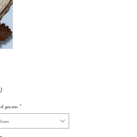
Prijs
0
it geuren
*
teren