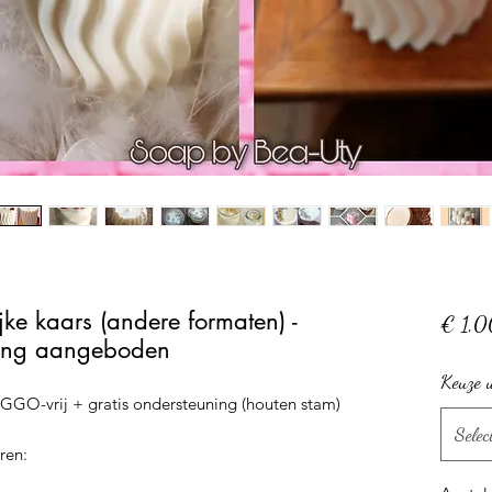
ke kaars (andere formaten) -
€ 1,0
ning aangeboden
Keuze u
 GGO-vrij + gratis ondersteuning (houten stam)
Selec
ren: