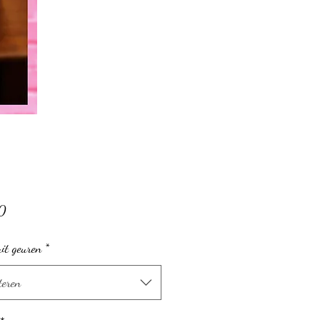
Prijs
0
it geuren
*
teren