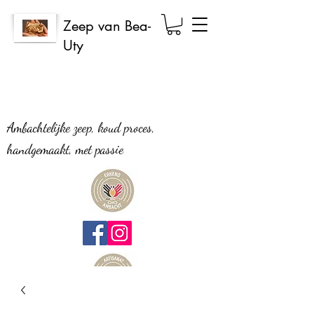
Zeep van Bea-
Uty
Ambachtelijke zeep, koud proces,
handgemaakt, met passie