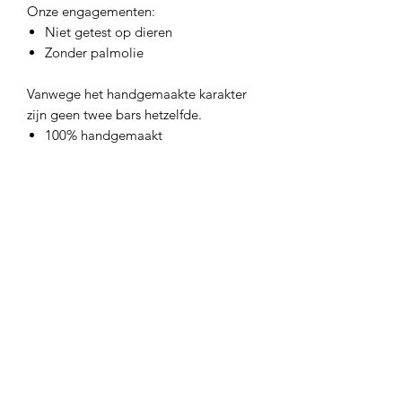
Onze engagementen:
Niet getest op dieren
Zonder palmolie
Vanwege het handgemaakte karakter
zijn geen twee bars hetzelfde.
100% handgemaakt
Ftalaat vrij
Vrij van parabenen
Zonder SLS
Sulfaat vrij
Ingrediënten: saffloerolie, kokosolie,
natriumhydroxide (loog), aqua, mica,
titaniumdioxide, ijzeroxide, tinoxide,
basisviolet 11, basisrood 1:1, geur
Als irritatie optreedt, stop dan met het
gebruik. Alleen voor uitwendig