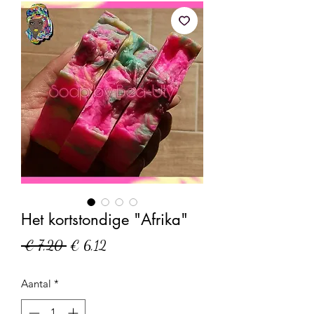
Het kortstondige "Afrika"
Normale
Verkoopprijs
 € 7,20 
€ 6,12
prijs
Aantal
*