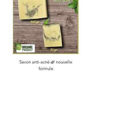
Savon anti-acné 🌿 nouvelle
Savon "Energy coc
formule
Prijs
€ 4,50
soapbybeauty@gmail.com