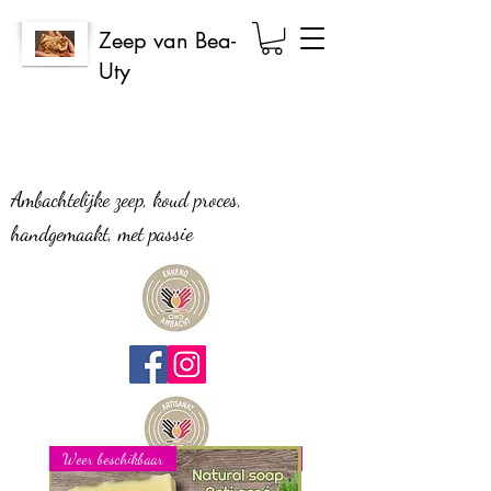
Zeep van Bea-
Uty
Ambachtelijke zeep, koud proces,
handgemaakt, met passie
Weer beschikbaar
Nieuw