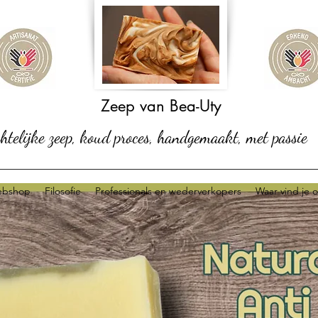
Zeep van Bea-Uty
telijke zeep, koud proces, handgemaakt, met passie
bshop
Filosofie
Professionals en wederverkopers
Waar vind je 