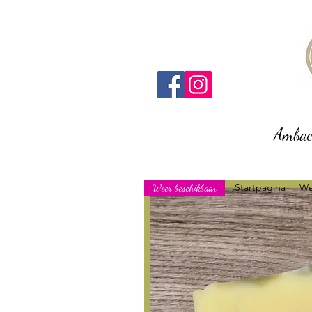
Ambach
Startpagina
We
Weer beschikbaar