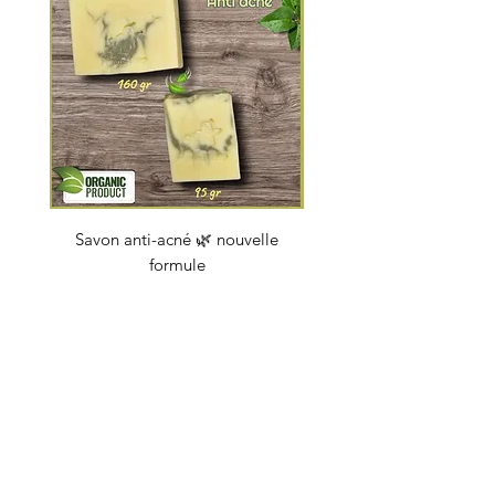
Savon anti-acné 🌿 nouvelle
Savon "Energy coc
formule
Prijs
€ 4,50
soapbybeauty@gmail.com