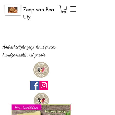
Zeep van Bea-
Uty
Ambachtelijke zeep, koud proces,
handgemaakt, met passie
Weer beschikbaar
Nieuw