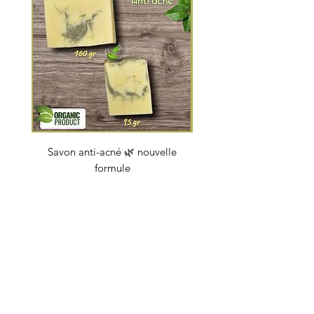
Savon anti-acné 🌿 nouvelle
Savon "Energy coc
formule
Prijs
€ 4,50
soapbybeauty@gmail.com