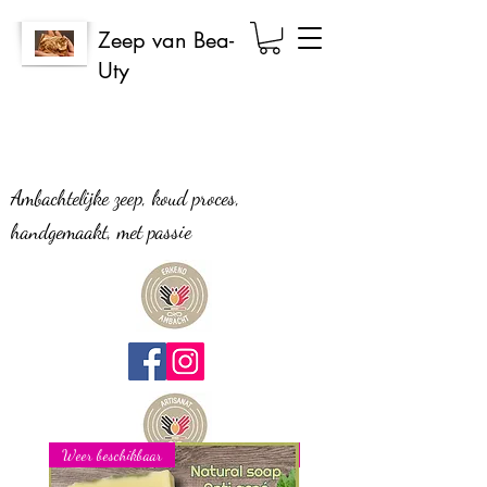
Zeep van Bea-
Uty
Ambachtelijke zeep, koud proces,
handgemaakt, met passie
Weer beschikbaar
Nieuw