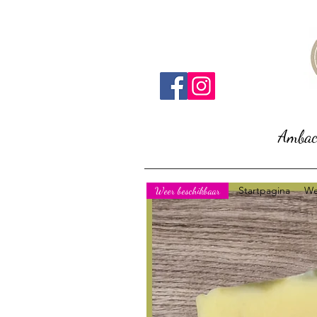
Ambach
Startpagina
We
Weer beschikbaar