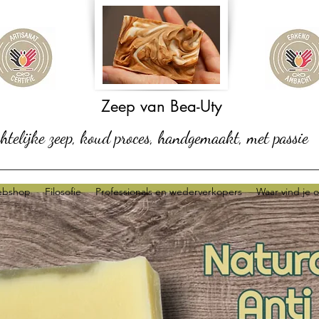
Zeep van Bea-Uty
telijke zeep, koud proces, handgemaakt, met passie
bshop
Filosofie
Professionals en wederverkopers
Waar vind je 