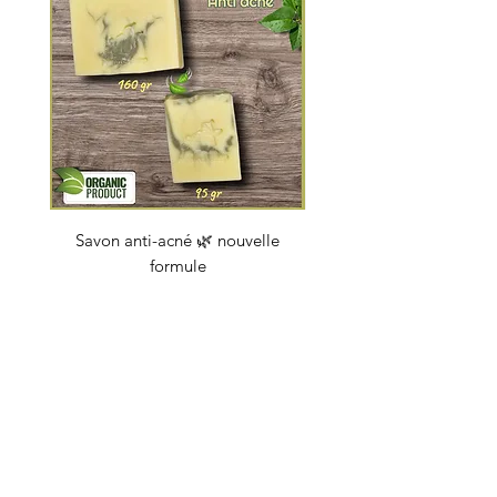
Savon anti-acné 🌿 nouvelle
Savon "Energy coc
formule
Prijs
€ 4,50
soapbybeauty@gmail.com