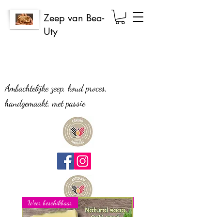
Zeep van Bea-
Uty
Ambachtelijke zeep, koud proces,
handgemaakt, met passie
Weer beschikbaar
Nieuw