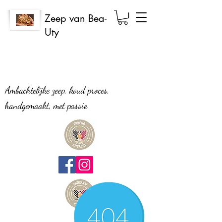
Zeep van Bea-
Uty
Ambachtelijke zeep, koud proces,
handgemaakt, met passie