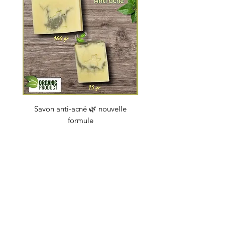
Savon anti-acné 🌿 nouvelle
Savon "Energy coc
formule
Prijs
€ 4,50
soapbybeauty@gmail.com