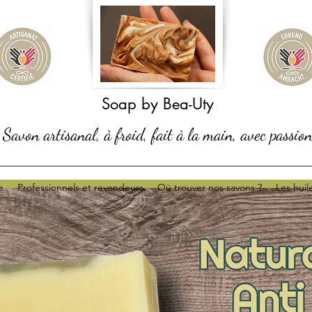
Soap by Bea-Uty
Savon artisanal, à froid, fait à la main, avec passio
e
Professionnels et revendeurs
Où trouver nos savons ?
Les huil