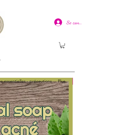
Se connecter
n
es essentielles - précautions
Plus
Nouveau