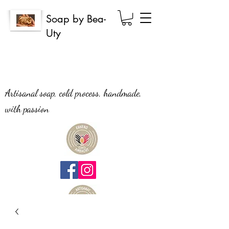
Soap by Bea-
Uty
Artisanal soap, cold process, handmade,
with passion