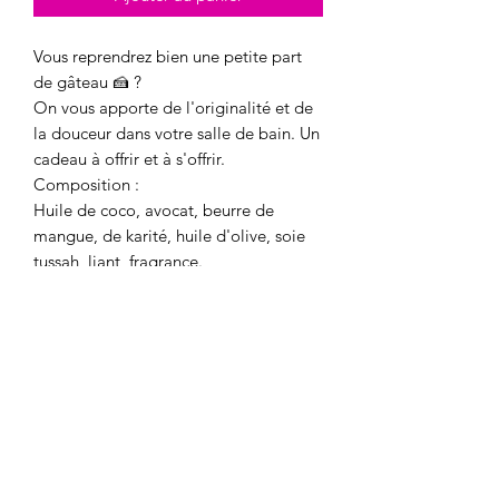
Vous reprendrez bien une petite part
de gâteau 🍰 ?
On vous apporte de l'originalité et de
la douceur dans votre salle de bain. Un
cadeau à offrir et à s'offrir.
Composition :
Huile de coco, avocat, beurre de
mangue, de karité, huile d'olive, soie
tussah, liant, fragrance.
Nos savons sont fabriqués en petits
lots avec des ingrédients de qualité. Ils
ne sont pas testés sur les animaux.
Les couleurs sont aléatoires. Si vous
souhaitez une couleur précise lors de
votre commande, n'hésitez pas à nous
envoyer un message.