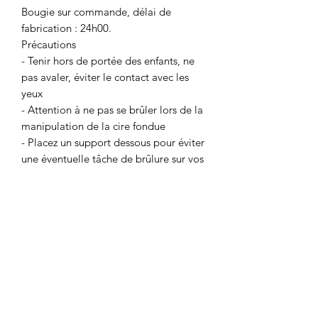
Bougie sur commande, délai de
fabrication : 24h00.
Précautions
- Tenir hors de portée des enfants, ne
pas avaler, éviter le contact avec les
yeux
- Attention à ne pas se brûler lors de la
manipulation de la cire fondue
- Placez un support dessous pour éviter
une éventuelle tâche de brûlure sur vos
meubles
- Ne jamais laisser une bougie sans
surveillance
- Faites brûler hors de portée des
enfants ou animaux
- N'allumez jamais de bougies à
proximité d'objets inflammables
- Evitez de mettre des bougies en
courant d'air, surtout avec des fleurs