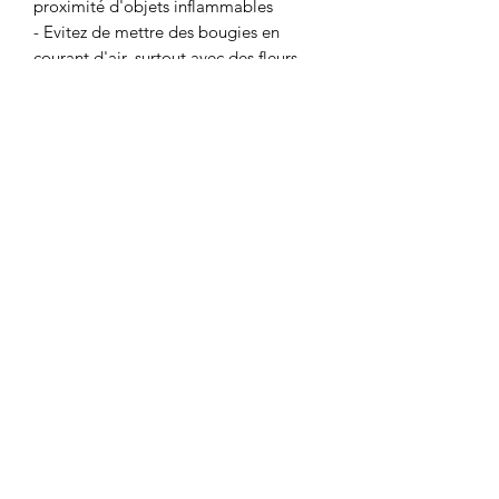
proximité d'objets inflammables
- Evitez de mettre des bougies en
courant d'air, surtout avec des fleurs
séchées
- Ne déplacez pas une bougie lorsque
la cire est chaude
- Ne laissez pas une bougie se
consumer entièrement
Nos fleurs séchées (s'il y en a) sont
disposées de façon à ce que la flamme
n'entre pas en contact avec elles, à
conditions de suivre les instructions
suivantes :
- Si les fleurs glissent vers la mèche,
n'hésitez pas à les retirer une fois la
bougie éteinte.
- Il est important de se renseigner sur
les précautions d'utilisation dans la
rubrique : https://www.beauty-