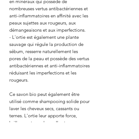
en minéraux qui possède de
nombreuses vertus antibactériennes et
anti-inflammatoires en affinité avec les
peaux sujettes aux rougeurs, aux
démangeaisons et aux imperfections.
- L'ortie est également une plante
sauvage qui régule la production de
sébum, resserre naturellement les
pores de la peau et possède des vertus
antibactériennes et anti-inflammatoires
réduisant les imperfections et les
rougeurs.
Ce savon bio peut également être
utilisé comme shampooing solide pour
laver les cheveux secs, cassants ou
ternes. L'ortie leur apporte force,
brillance et souplesse. Il est
recommandé de rincer ses cheveux
avec une solution d’eau/vinaigre pour