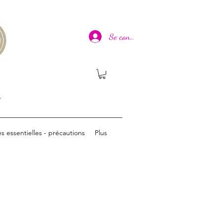
Se connecter
n
es essentielles - précautions
Plus