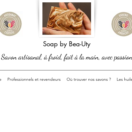
Soap by Bea-Uty
Savon artisanal, à froid, fait à la main, avec passio
e
Professionnels et revendeurs
Où trouver nos savons ?
Les huil