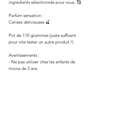
ingrédients sélectionnés pour vous. 🥰
Parfum sensation :
Cerises delicieuses 🍒
Pot de 110 grammes (juste suffisant
pour vite tester un autre produit !)
Avertissements :
- Ne pas utiliser chez les enfants de
moins de 3 ans
- Toujours tenir hors de portée des
enfants et des animaux
- Si le produit pénètre dans les yeux,
rincez abondamment à l'eau claire
- Surtout, ne pas manger....même si
vous avez très faim !
INGRÉDIENTS : Glycérine, Aqua,