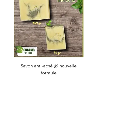
Savon anti-acné 🌿 nouvelle
Savon "Energy coc
formule
Prix
4,50 €
soapbybeauty@gmail.com