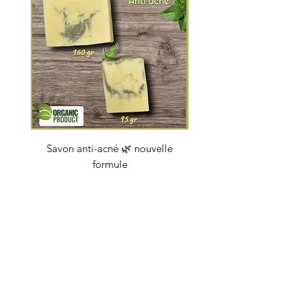
Savon anti-acné 🌿 nouvelle
Savon "Energy coc
formule
Prix
4,50 €
soapbybeauty@gmail.com