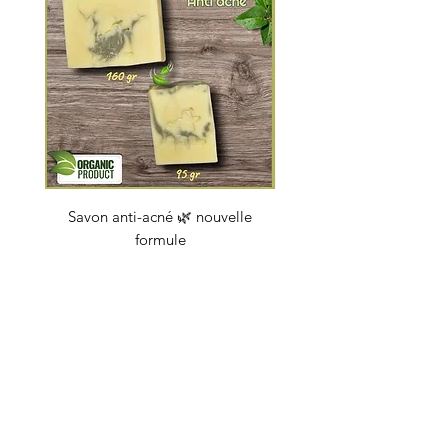
Savon anti-acné 🌿 nouvelle
Savon "Energy coc
formule
Prix
4,50 €
soapbybeauty@gmail.com