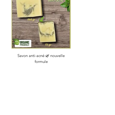
Savon anti-acné 🌿 nouvelle
Savon "Energy coc
formule
Prix
4,50 €
soapbybeauty@gmail.com