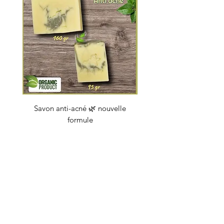
Savon anti-acné 🌿 nouvelle
Savon "Energy coc
formule
Prix
4,50 €
soapbybeauty@gmail.com