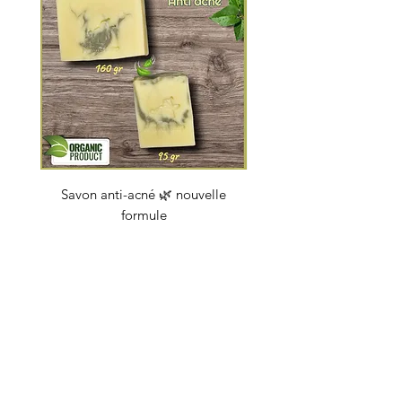
Savon anti-acné 🌿 nouvelle
Savon "Energy coc
formule
Prix
4,50 €
soapbybeauty@gmail.com