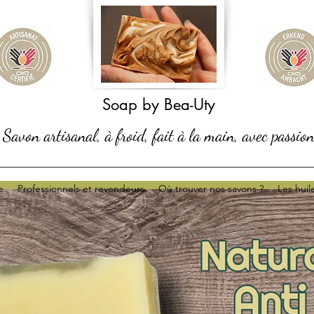
Soap by Bea-Uty
Savon artisanal, à froid, fait à la main, avec passio
e
Professionnels et revendeurs
Où trouver nos savons ?
Les huil