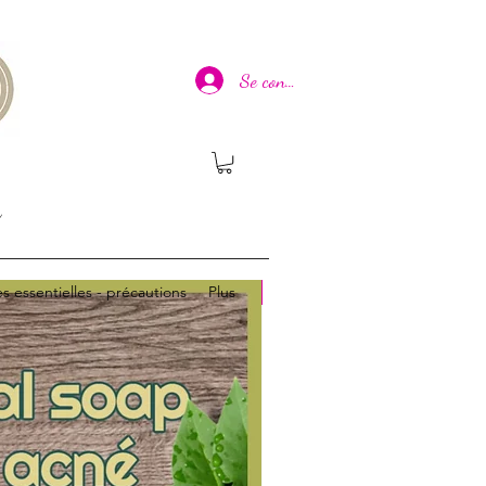
Se connecter
n
es essentielles - précautions
Plus
Nouveau